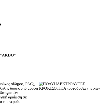
ν
ών "AKDO"
ριούχος σίδηρος, PAC),
άλληλης δόσης υπό μορφή
 διεργασιών
ρχική αραίωση σε
α του νερού.