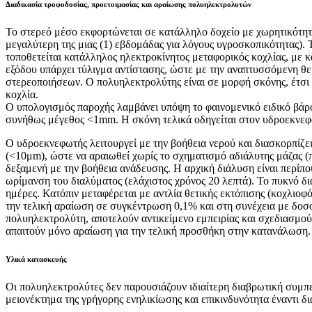
Διαδικασία τροφοδοσίας, προετοιμασίας και αραίωσης πολυηλεκτρολυτών
Το στερεό μέσο εκφορτώνεται σε κατάλληλο δοχείο με χωρητικότητα
μεγαλύτερη της μιας (1) εβδομάδας για λόγους υγροσκοπικότητας). 
τοποθετείται κατάλληλος ηλεκτροκίνητος μεταφορικός κοχλίας, με 
εξόδου υπάρχει τύλιγμα αντίστασης, ώστε με την αναπτυσσόμενη θ
στερεοποιήσεων. Ο πολυηλεκτρολύτης είναι σε μορφή σκόνης, έτσι ώ
κοχλία.
Ο υπολογισμός παροχής λαμβάνει υπόψη το φαινομενικό ειδικό βάρο
συνήθως μέγεθος <1mm. Η σκόνη τελικά οδηγείται στον υδροεκνεφ
Ο υδροεκνεφωτής λειτουργεί με την βοήθεια νερού και διασκορπίζε
(<10μm), ώστε να αραιωθεί χωρίς το σχηματισμό αδιάλυτης μάζας (
δεξαμενή με την βοήθεια ανάδευσης. Η αρχική διάλυση είναι περίπου
ωρίμανση του διαλύματος (ελάχιστος χρόνος 20 λεπτά). Το πυκνό δ
ημέρες. Κατόπιν μεταφέρεται με αντλία θετικής εκτόπισης (κοχλιοφ
την τελική αραίωση σε συγκέντρωση 0,1% και στη συνέχεια με δοσο
πολυηλεκτρολύτη, αποτελούν αντικείμενο εμπειρίας και σχεδιασμού
απαιτούν μόνο αραίωση για την τελική προσθήκη στην κατανάλωση.
Υλικά κατασκευής
Οι πολυηλεκτρολύτες δεν παρουσιάζουν ιδιαίτερη διαβρωτική συμπ
μειονέκτημα της γρήγορης ενηλικίωσης και επικινδυνότητα έναντι 