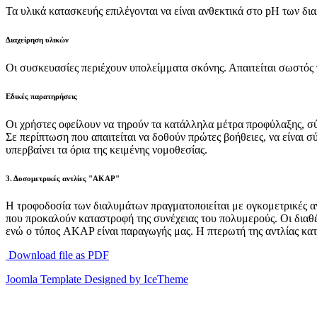
Τα υλικά κατασκευής επιλέγονται να είναι ανθεκτικά στο pΗ των δι
Διαχείρηση υλικών
Οι συσκευασίες περιέχουν υπολείμματα σκόνης. Απαιτείται σωστός 
Εδικές παρατηρήσεις
Οι χρήστες οφείλουν να τηρούν τα κατάλληλα μέτρα προφύλαξης, σ
Σε περίπτωση που απαιτείται να δοθούν πρώτες βοήθειες, να είναι
υπερβαίνει τα όρια της κειμένης νομοθεσίας.
3. Δοσομετρικές αντλίες "ΑΚΑΡ"
Η τροφοδοσία των διαλυμάτων πραγματοποιείται με ογκομετρικές αν
που προκαλούν καταστροφή της συνέχειας του πολυμερούς. Οι διαθ
ενώ ο τύπος AKAP είναι παραγωγής μας. Η πτερωτή της αντλίας κα
Download file as PDF
Joomla Template Designed by IceTheme