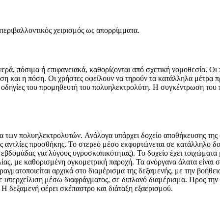
περιβαλλοντικός χειρισμός ως απορρίμματα.
νερά, πόσιμα ή επιφανειακά, καθορίζονται από σχετική νομοθεσία. Ο
ωση και η πόση. Οι χρήστες οφείλουν να τηρούν τα κατάλληλα μέτρα 
ις οδηγίες του προμηθευτή του πολυηλεκτρολύτη. Η συγκέντρωση του 
σία των πολυηλεκτρολυτών.
Ανάλογα υπάρχει δοχείο αποθήκευσης της 
ς αντλίες προσθήκης. Το στερεό μέσο εκφορτώνεται σε κατάλληλο δο
 εβδομάδας για λόγους υγροσκοπικότητας). Το δοχείο έχει τοιχώματα 
ίας, με καθορισμένη ογκομετρική παροχή. Τα ανόργανα άλατα είναι σ
ραγματοποιείται αρχικά στο διαμέρισμα της δεξαμενής, με την βοήθε
με υπερχείλιση μέσω διαφράγματος, σε διπλανό διαμέρισμα. Προς τη
. Η δεξαμενή φέρει σκέπαστρο και διάταξη εξαερισμού.