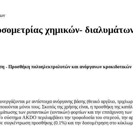
των
σομετρίας χημικών- διαλυμάτω
ση - Προσθήκη πολυηλεκτρολυτών και ανόργανων κροκιδοτικ
υνεργάζονται με αντίστοιχα ανόργανης βάσης (θειικό αργίλιο, τριχλω
ποιούνται μόνοι τους. Σκοπός της χρήσης είναι, η προσθήκη της κατ
ωμάτωσης των ρυπαντικών (ιοντικών) φορτίων και την επιτάχυνση των
 Το σύστημα AKDO περιλαμβάνει την τροφοδοσία του στερεού, την α
η σε συγκέντρωση προσθήκης (0.1%) και την δοσομέτρηση στο κύκλωμ