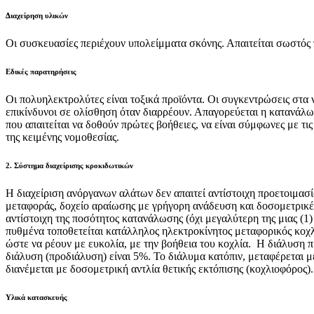
Διαχείρηση υλικών
Οι συσκευασίες περιέχουν υπολείμματα σκόνης. Απαιτείται σωστός 
Εδικές παρατηρήσεις
Οι πολυηλεκτρολύτες είναι τοξικά προϊόντα. Οι συγκεντρώσεις στα 
επικίνδυνοι σε ολίσθηση όταν διαρρέουν. Απαγορεύεται η κατανάλ
που απαιτείται να δοθούν πρώτες βοήθειες, να είναι σύμφωνες με τ
της κειμένης νομοθεσίας.
2. Σύστημα διαχείρισης κροκιδωτικών
Η διαχείριση ανόργανων αλάτων δεν απαιτεί αντίστοιχη προετοιμα
μεταφοράς, δοχείο αραίωσης με γρήγορη ανάδευση και δοσομετρικέ
αντίστοιχη της ποσότητος κατανάλωσης (όχι μεγαλύτερη της μιας (1)
πυθμένα τοποθετείται κατάλληλος ηλεκτροκίνητος μεταφορικός κοχλ
ώστε να ρέουν με ευκολία, με την βοήθεια του κοχλία. Η διάλυση π
διάλυση (προδιάλυση) είναι 5%. Το διάλυμα κατόπιν, μεταφέρεται 
διανέμεται με δοσομετρική αντλία θετικής εκτόπισης (κοχλιοφόρος)
Υλικά κατασκευής