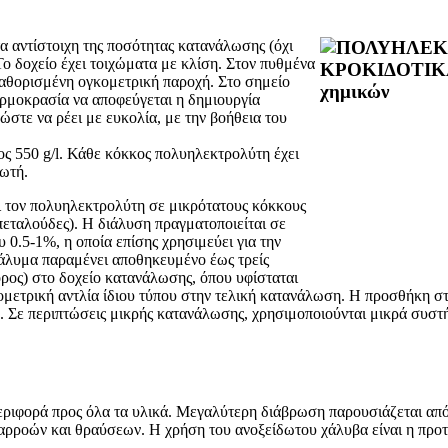
 αντίστοιχη της ποσότητας κατανάλωσης (όχι
Το δοχείο έχει τοιχώματα με κλίση. Στον πυθμένα
καθορισμένη ογκομετρική παροχή. Στο σημείο
ερμοκρασία να αποφεύγεται η δημιουργία
στε να ρέει με ευκολία, με την βοήθεια του
ς 550 g/l. Κάθε κόκκος πολυηλεκτρολύτη έχει
ωτή.
ι τον πολυηλεκτρολύτη σε μικρότατους κόκκους
πεταλούδες). Η διάλυση πραγματοποιείται σε
 0.5-1%, η οποία επίσης χρησιμεύει για την
ιάλυμα παραμένει αποθηκευμένο έως τρείς
όρος) στο δοχείο κατανάλωσης, όπου υφίσταται
μετρική αντλία ίδιου τύπου στην τελική κατανάλωση. Η προσθήκη στ
. Σε περιπτώσεις μικρής κατανάλωσης, χρησιμοποιούνται μικρά συστή
εριφορά προς όλα τα υλικά. Μεγαλύτερη διάβρωση παρουσιάζεται από
διαρροών και θραύσεων. Η χρήση του ανοξείδωτου χάλυβα είναι η προ