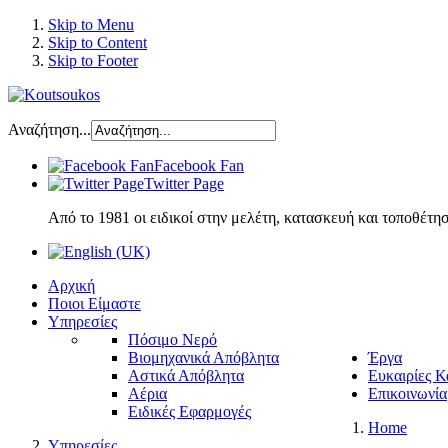
Skip to Menu
Skip to Content
Skip to Footer
Αναζήτηση...
Facebook Fan
Twitter Page
Από το 1981 οι ειδικοί στην μελέτη, κατασκευή και τοποθέτ
Αρχική
Ποιοι Είμαστε
Υπηρεσίες
Πόσιμο Νερό
Βιομηχανικά Απόβλητα
Έργα
Αστικά Απόβλητα
Ευκαιρίες Κ
Αέρια
Επικοινωνία
Ειδικές Εφαρμογές
Home
Υπηρεσίες